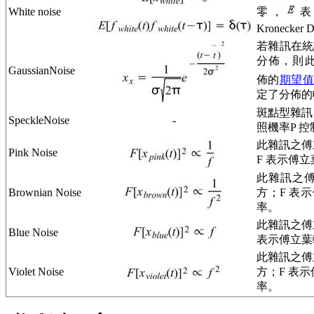
White noise
零，
表
Kronecker De
若雜訊在統計上呈
分佈，則此雜
GaussianNoise
佈的
期望
定了分佈的
斑點型雜訊
SpeckleNoise
-
照機率P 
此雜訊之傅
Pink Noise
F 表示傅
此雜訊之
Brownian Noise
方；F 表
率。
此雜訊之傅
Blue Noise
表示傅立葉
此雜訊之傅
Violet Noise
方；F 表
率。